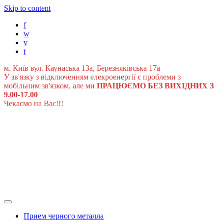
Skip to content
f
w
v
t
м. Київ вул. Каунаська 13а, Березняківська 17а
У зв'язку з відключенням елекроенергії є проблеми з
мобільним зв'язком, але ми
ПРАЦЮЄМО БЕЗ ВИХІДНИХ З
9.00-17.00
Чекаємо на Вас!!!
Прием черного металла