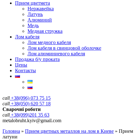
Прием цветмета
Нержавейка
Латунь
Алюминий
Медь
Медная стружка
Лом кабеля
Лом медного кабеля
Лом кабеля в свинцовой оболочке
Лом алюминиевого кабеля
Продажа б/у проката
Цены
Контакты
call
+38(096) 073 75 15
call
+38(050) 620 57 18
Сварочні роботи
call
+38(099)201 35 63
metalobruht.kyiv@gmail.com
Головна
»
Прием цветных металлов на лом в Киеве
»
Прием
латуни