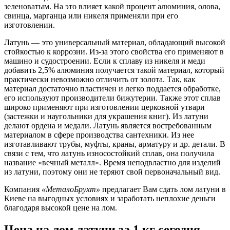
зеленоватым. На это влияет какой процент алюминия, олова,
свинца, марганца или никеля применяли при его
изготовлении.
Латунь — это универсальный материал, обладающий высокой
стойкостью к коррозии. Из-за этого свойства его применяют в
машино и судостроении. Если к сплаву из никеля и меди
добавить 2,5% алюминия получается такой материал, который
практически невозможно отличить от золота. Так, как
материал достаточно пластичен и легко поддается обработке,
его используют производители бижутерии. Также этот сплав
широко применяют при изготовлении церковной утвари
(застежки и наугольники для украшения книг). Из латуни
делают ордена и медали. Латунь является востребованным
материалом в сфере производства сантехники. Из нее
изготавливают трубы, муфты, краны, арматуру и др. детали. В
связи с тем, что латунь износостойкий сплав, она получила
название «вечный металл». Время неподвластно для изделий
из латуни, поэтому они не теряют свой первоначальный вид.
Компания
«МеталоБрухт»
предлагает Вам сдать лом латуни в
Киеве на выгодных условиях и заработать неплохие деньги
благодаря высокой цене на лом.
Цена на лом латуни за 1 кг
сегодня