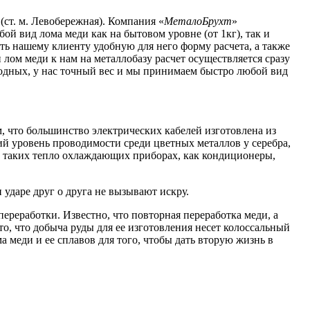
 (ст. м. Левобережная). Компания «
МеталоБрухт
»
й вид лома меди как на бытовом уровне (от 1кг), так и
ть нашему клиенту удобную для него форму расчета, а также
и лом меди к нам на металлобазу расчет осуществляется сразу
ходных, у нас точный вес и мы принимаем быстро любой вид
 что большинство электрических кабелей изготовлена из
й уровень проводимости среди цветных металлов у серебра,
в таких тепло охлаждающих приборах, как кондиционеры,
и ударе друг о друга не вызывают искру.
ереработки. Известно, что повторная переработка меди, а
о, что добыча руды для ее изготовления несет колоссальный
 меди и ее сплавов для того, чтобы дать вторую жизнь в