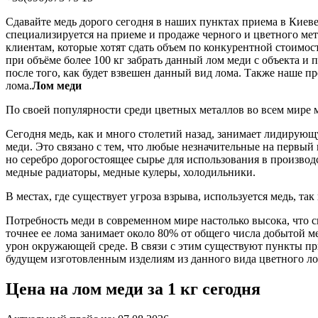
Сдавайте медь дорого сегодня в наших пунктах приема в Киеве п
специализируется на приеме и продаже черного и цветного мет
клиентам, которые хотят сдать объем по конкурентной стоимос
при объёме более 100 кг забрать данный лом меди с объекта и 
после того, как будет взвешен данный вид лома. Также наше п
лома.
Лом меди
По своей популярности среди цветных металлов во всем мире м
Сегодня медь, как и много столетий назад, занимает лидирую
меди. Это связано с тем, что любые незначительные на первы
но серебро дорогостоящее сырье для использования в произво
медные радиаторы, медные кулеры, холодильники.
В местах, где существует угроза взрыва, используется медь, та
Потребность меди в современном мире настолько высока, что сп
точнее ее лома занимает около 80% от общего числа добытой м
урон окружающей среде. В связи с этим существуют пункты прие
будущем изготовленным изделиям из данного вида цветного ло
Цена на лом меди за 1 кг
сегодня