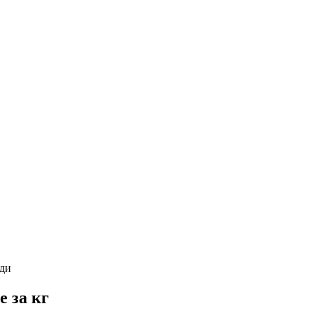
ди
е за кг