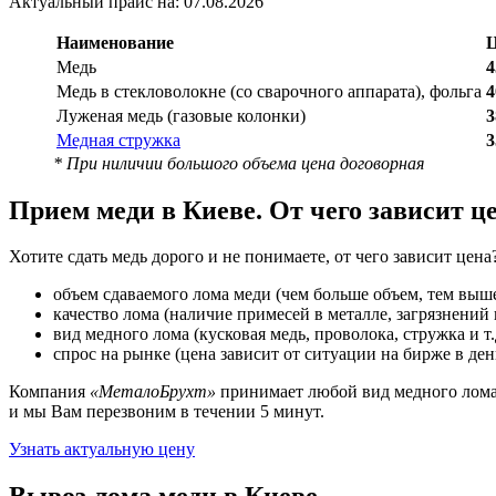
Актуальный прайс на: 07.08.2026
Наименование
Ц
Медь
4
Медь в стекловолокне (со сварочного аппарата), фольга
4
Луженая медь (газовые колонки)
3
Медная стружка
3
* При ниличии большого объема цена договорная
Прием меди в Киеве. От чего зависит ц
Хотите сдать медь дорого и не понимаете, от чего зависит це
объем сдаваемого лома меди (чем больше объем, тем выше
качество лома (наличие примесей в металле, загрязнений 
вид медного лома (кусковая медь, проволока, стружка и т.д
спрос на рынке (цена зависит от ситуации на бирже в ден
Компания
«МеталоБрухт»
принимает любой вид медного лома 
и мы Вам перезвоним в течении 5 минут.
Узнать актуальную цену