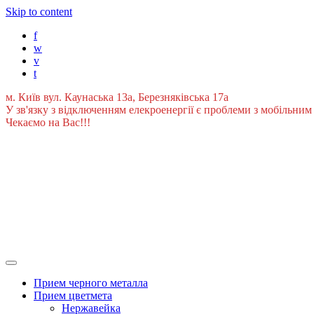
Skip to content
f
w
v
t
м. Київ вул. Каунаська 13а, Березняківська 17а
У зв'язку з відключенням елекроенергії є проблеми з мобільним 
Чекаємо на Вас!!!
Прием черного металла
Прием цветмета
Нержавейка