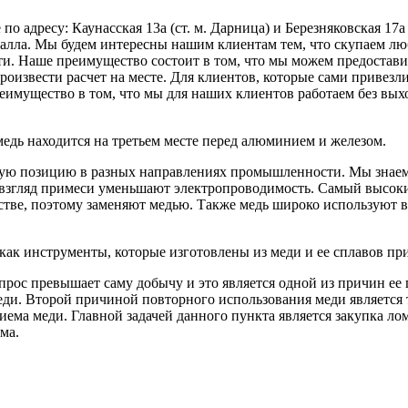
о адресу: Каунасская 13а (ст. м. Дарница) и Березняковская 17а
алла. Мы будем интересны нашим клиентам тем, что скупаем любо
ти. Наше преимущество состоит в том, что мы можем предостави
произвести расчет на месте. Для клиентов, которые сами привезл
реимущество в том, что мы для наших клиентов работаем без вы
едь находится на третьем месте перед алюминием и железом.
щую позицию в разных направлениях промышленности. Мы знаем,
й взгляд примеси уменьшают электропроводимость. Самый высоки
дстве, поэтому заменяют медью. Также медь широко используют 
к как инструменты, которые изготовлены из меди и ее сплавов пр
рос превышает саму добычу и это является одной из причин ее п
еди. Второй причиной повторного использования меди является т
ма меди. Главной задачей данного пункта является закупка лома
ма.