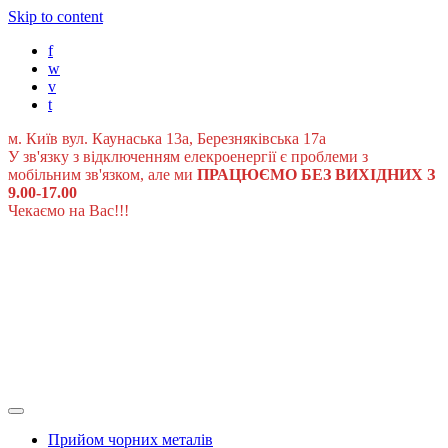
Skip to content
f
w
v
t
м. Київ вул. Каунаська 13а, Березняківська 17а
У зв'язку з відключенням елекроенергії є проблеми з
мобільним зв'язком, але ми
ПРАЦЮЄМО БЕЗ ВИХІДНИХ З
9.00-17.00
Чекаємо на Вас!!!
Прийом чорних металів