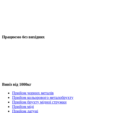
Працюємо без вихідних
Вивіз від 1000кг
Прийом чорних металів
Прийом кольорового металобрухту
Прийом брухту мідної стружки
Прийом міді
Прийом латуні