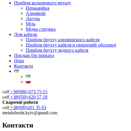
Прийом кольорового металу
Нержавійка
Алюміній
Латунь
Мідь
Мідна стружка
Лом кабеля
Прийом брухту алюмінієвого кабеля
Прийом брухту кабеля в свинцовій оболонці
Прийом брухту мідного кабеля
Продаж б/в проката
Ціни
Контакти
call
+38(096) 073 75 15
call
+38(050) 620 57 18
Сварочні роботи
call
+38(099)201 35 63
metalobruht.kyiv@gmail.com
Контакти