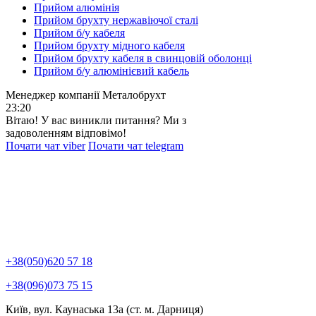
Прийом алюмінія
Прийом брухту нержавіючої сталі
Прийом б/у кабеля
Прийом брухту мідного кабеля
Прийом брухту кабеля в свинцовій оболонці
Прийом б/у алюмінієвий кабель
Менеджер компанії Металобрухт
23:20
Вітаю! У вас виникли питання? Ми з
задоволенням відповімо!
Почати чат viber
Почати чат telegram
+38(050)620 57 18
+38(096)073 75 15
Київ, вул. Каунаська 13а (ст. м. Дарниця)